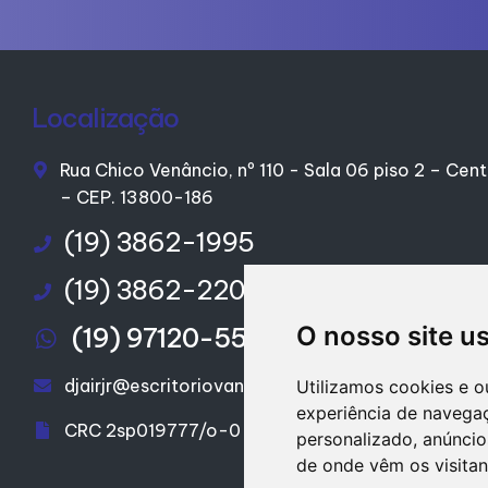
Localização
Rua Chico Venâncio, nº 110 - Sala 06 piso 2 – Cent
– CEP. 13800-186
(19) 3862-1995
(19) 3862-2200
O nosso site u
(19) 97120-5595
djairjr@escritoriovanguarda.com.br
Utilizamos cookies e o
experiência de navega
CRC 2sp019777/o-0
personalizado, anúncios
de onde vêm os visitan