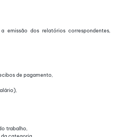
 a emissão dos relatórios correspondentes,
 recibos de pagamento,
lário),
do trabalho,
 da categoria,